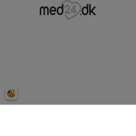
Sipa Gruppen ApS
,
Kignæsbakken 10
3630 Jægerspris