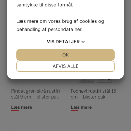
samtykke til disse formål.
Varekategori:
Sipacare manicure
Læs mere om vores brug af cookies og
Relaterede varer
behandling af persondata
her
.
VIS
DETALJER
JA
NEJ
OK
JA
NEJ
NØDVENDIGE
PRÆFERENCER
AFVIS ALLE
JA
NEJ
JA
NEJ
MARKETING
STATISTIK
Pincet grøn skrå rustfri
Fodhøvl rustfri stål 15
stål 9 cm – blister pak
cm – blister pak
Læs mere
Læs mere