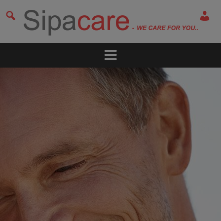
Hop
til
indholdet