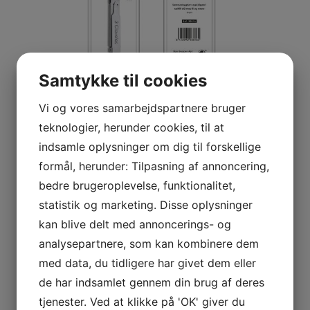
Samtykke til cookies
Vi og vores samarbejdspartnere bruger
teknologier, herunder cookies, til at
Negleklipper foldbar
indsamle oplysninger om dig til forskellige
metal – blister pak
formål, herunder: Tilpasning af annoncering,
bedre brugeroplevelse, funktionalitet,
statistik og marketing. Disse oplysninger
Sipacare´s foldbare negleklipper i metal, 6 cm.
Pakket i blister.
kan blive delt med annoncerings- og
analysepartnere, som kan kombinere dem
Negleklipperen er i et lækkert design og fylder
med data, du tidligere har givet dem eller
ingen ting i jakkelommen eller tasken. Nem at
bruge.
de har indsamlet gennem din brug af deres
tjenester. Ved at klikke på 'OK' giver du
Apoteksgrossist varenr. 222988