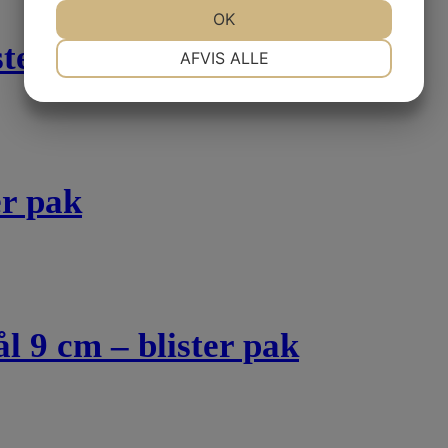
JA
NEJ
OK
JA
NEJ
ter pak
NØDVENDIGE
PRÆFERENCER
AFVIS ALLE
JA
NEJ
JA
NEJ
MARKETING
STATISTIK
er pak
ål 9 cm – blister pak