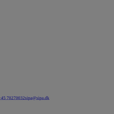
+45 70270032
sipa@sipa.dk