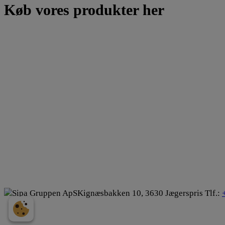
Køb vores produkter her
Sipa Gruppen ApS
Kignæsbakken 10
,
3630 Jægerspris
Tlf.: