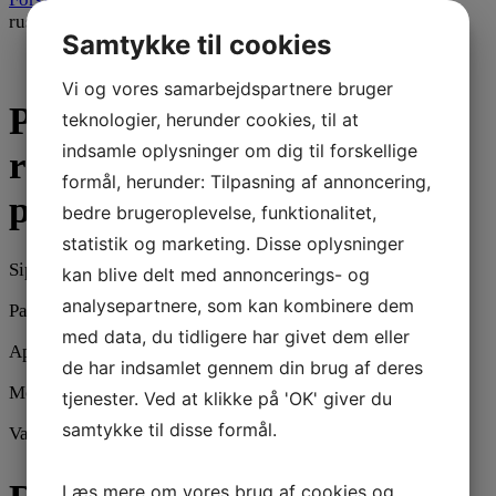
rustfri stål 9 cm – blister pak
Samtykke til cookies
Vi og vores samarbejdspartnere bruger
Pincet orange buet “pluk”
teknologier, herunder cookies, til at
indsamle oplysninger om dig til forskellige
rustfri stål 9 cm – blister
formål, herunder: Tilpasning af annoncering,
pak
bedre brugeroplevelse, funktionalitet,
statistik og marketing. Disse oplysninger
Sipacare pincet orange buet “pluk” rustfri Inox stål 9 cm.
kan blive delt med annoncerings- og
analysepartnere, som kan kombinere dem
Pakket i blister hvor produktet kan tages ud og vises frem.
med data, du tidligere har givet dem eller
Apoteks grossist v.nr. 216777
de har indsamlet gennem din brug af deres
Model nr. 98867
tjenester. Ved at klikke på 'OK' giver du
samtykke til disse formål.
Varekategori:
Sipacare manicure
Læs mere om vores brug af cookies og