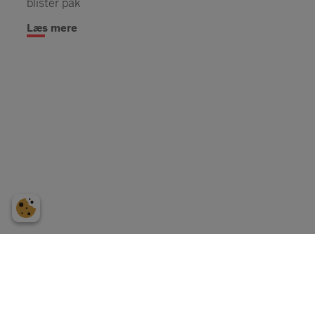
blister pak
Læs mere
Sipa Gruppen ApS
,
Kignæsbakken 10
3630 Jægerspris
Tlf.:
+45 70270032