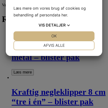
Varekategori:
Sipacare mini display manicure
Læs mere om vores brug af cookies og
behandling af persondata
her
.
Relaterede varer
VIS
DETALJER
JA
NEJ
OK
JA
NEJ
NØDVENDIGE
PRÆFERENCER
AFVIS ALLE
Negleklipper foldbar
JA
NEJ
JA
NEJ
metal – blister pak
MARKETING
STATISTIK
Læs mere
Kraftig negleklipper 8 cm
“tre i én” – blister pak