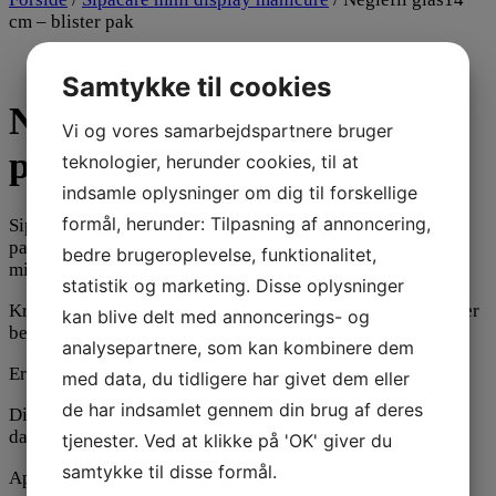
cm – blister pak
Samtykke til cookies
Neglefil glas14 cm – blister
Vi og vores samarbejdspartnere bruger
pak
teknologier, herunder cookies, til at
indsamle oplysninger om dig til forskellige
formål, herunder: Tilpasning af annoncering,
Sipacare´s neglefil glas 14 cm. assorterede “friske”
pastelfarver, pakket i blister med 24 stk. i et “klar-til-salg”
bedre brugeroplevelse, funktionalitet,
mini display.
statistik og marketing. Disse oplysninger
Kraftigt glas og fil er kun på den ene side, således at filen er
kan blive delt med annoncerings- og
behagelig at bruge og ikke sliber ned i fingeren.
analysepartnere, som kan kombinere dem
Er produceret i Europa og lavet i højeste glaskvalitet.
med data, du tidligere har givet dem eller
de har indsamlet gennem din brug af deres
Displayet måler 14 x 19 cm og er i hvid plast med tydeligt
dansk skilt.
tjenester. Ved at klikke på 'OK' giver du
samtykke til disse formål.
Apoteks grossist varenr. 806004